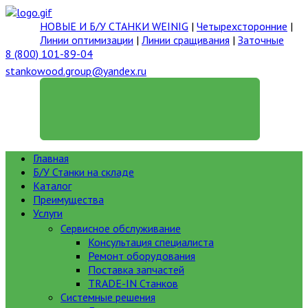
НОВЫЕ И Б/У СТАНКИ WEINIG
|
Четырехсторонние
|
Линии оптимизации
|
Линии сращивания
|
Заточные
8 (800) 101-89-04
stankowood.group@yandex.ru
ГЕНЕРАЛЬНЫЙ ДИРЕКТОР
Главная
Б/У Станки на складе
Каталог
Преимущества
Услуги
Сервисное обслуживание
Консультация специалиста
Ремонт оборудования
Поставка запчастей
TRADE-IN Станков
Системные решения