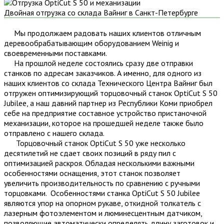
Двойная отгрузка со склада Вайниг в Санкт-Петербурге
Мы продолжаем радовать наших клиентов отличным
деревообрабатывающим оборудованием Weinig и
своевременными поставками.
На прошлой неделе состоялись сразу две отправки
станков по адресам заказчиков. А именно, для одного из
наших клиентов со склада Технического Центра Вайниг был
отгружен оптимизирующий торцовочный станок OptiCut S 50
Jubilee, а наш давний партнер из Республики Коми приобрел
себе на предприятие составное устройство пристаночной
механизации, которое на прошедшей неделе также было
отправлено с нашего склада.
Торцовочный станок OptiCut S 50 уже несколько
десятилетий не сдает своих позиций в ряду пил с
оптимизацией раскроя. Обладая несколькими важными
особенностями оснащения, этот станок позволяет
увеличить производительность по сравнению с ручными
торцовками. Особенностями станка OptiCut S 50 Jubilee
являются упор на опорном рукаве, откидной толкатель с
лазерным фотоэлементом и люминесцентным датчиком,
позволяющие автоматически определять длину заготовок и