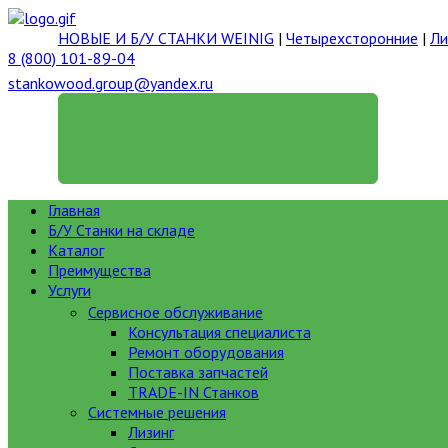
НОВЫЕ И Б/У СТАНКИ WEINIG
|
Четырехсторонние
|
Ли
8 (800) 101-89-04
stankowood.group@yandex.ru
ГЕНЕРАЛЬНЫЙ ДИРЕКТОР
Главная
Б/У Станки на складе
Каталог
Преимущества
Услуги
Сервисное обслуживание
Консультация специалиста
Ремонт оборудования
Поставка запчастей
TRADE-IN Станков
Системные решения
Лизинг