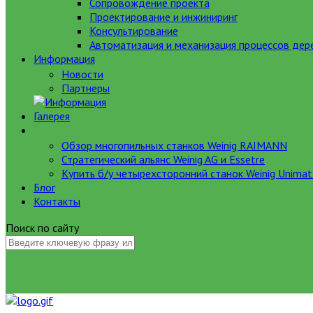
Сопровождение проекта
Проектирование и инжиниринг
Консультирование
Автоматизация и механизация процессов де
Информация
Новости
Партнеры
Галерея
О компании
Обзор многопильных станков Weinig RAIMANN
Стратегический альянс Weinig AG и Essetre
Купить б/у четырехсторонний станок Weinig Unimat
Блог
Контакты
Поиск по сайту
НАЙТИ