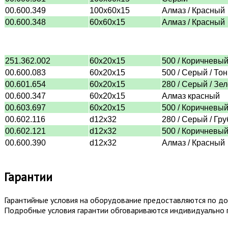
00.600.349
100х60х15
Алмаз / Красный
00.600.348
60х60х15
Алмаз / Красный
251.362.002
60х20х15
500 / Коричневый
00.600.083
60х20х15
500 / Серый / То
00.601.654
60х20х15
280 / Серый / Зе
00.600.347
60х20х15
Алмаз красный
00.603.697
60х20х15
500 / Коричневый
00.602.116
d12x32
280 / Серый / Гр
00.602.121
d12x32
500 / Коричневый
00.600.390
d12x32
Алмаз / Красный
Гарантии
Гарантийные условия на оборудование предоставляются по дог
Подробные условия гарантии обговариваются индивидуально 