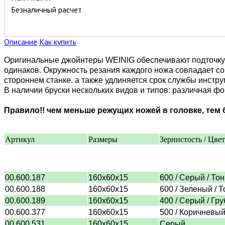
Безналичный расчет
Описание
Как купить
Оригинальные джойнтеры WEINIG обеспечивают подточку р
одинаков. Окружность резания каждого ножа совпадает с
стороннем станке. а также удлиняется срок службы инстр
В наличии бруски нескольких видов и типов: различная фо
Правило!! чем меньше режущих ножей в головке, тем 
Артикул
Размеры
Зернистость / Цвет
00.600.187
160х60х15
600 / Серый / То
00.600.188
160х60х15
600 / Зеленый / 
00.600.189
160х60х15
400 / Серый / Гру
00.600.377
160х60х15
500 / Коричневый
00.600.531
160х60х15
Серый