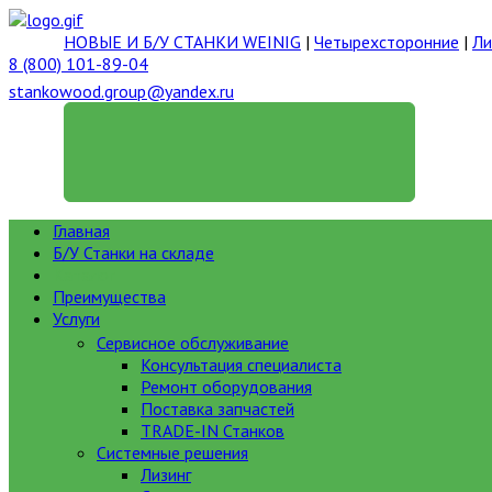
НОВЫЕ И Б/У СТАНКИ WEINIG
|
Четырехсторонние
|
Ли
8 (800) 101-89-04
stankowood.group@yandex.ru
ГЕНЕРАЛЬНЫЙ ДИРЕКТОР
Главная
Б/У Станки на складе
Каталог
Преимущества
Услуги
Сервисное обслуживание
Консультация специалиста
Ремонт оборудования
Поставка запчастей
TRADE-IN Станков
Системные решения
Лизинг