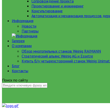
Сопровождение проекта
Проектирование и инжиниринг
Консультирование
Автоматизация и механизация процессов де
Информация
Новости
Партнеры
Галерея
О компании
Обзор многопильных станков Weinig RAIMANN
Стратегический альянс Weinig AG и Essetre
Купить б/у четырехсторонний станок Weinig Unimat
Блог
Контакты
Поиск по сайту
НАЙТИ