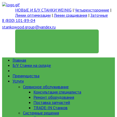
НОВЫЕ И Б/У СТАНКИ WEINIG
|
Четырехсторонние
|
Линии оптимизации
|
Линии сращивания
|
Заточные
8 (800) 101-89-04
stankowood.group@yandex.ru
ГЕНЕРАЛЬНЫЙ ДИРЕКТОР
Главная
Б/У Станки на складе
Каталог
Преимущества
Услуги
Сервисное обслуживание
Консультация специалиста
Ремонт оборудования
Поставка запчастей
TRADE-IN Станков
Системные решения