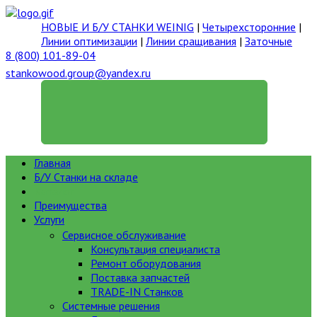
НОВЫЕ И Б/У СТАНКИ WEINIG
|
Четырехсторонние
|
Линии оптимизации
|
Линии сращивания
|
Заточные
8 (800) 101-89-04
stankowood.group@yandex.ru
ГЕНЕРАЛЬНЫЙ ДИРЕКТОР
Главная
Б/У Станки на складе
Каталог
Преимущества
Услуги
Сервисное обслуживание
Консультация специалиста
Ремонт оборудования
Поставка запчастей
TRADE-IN Станков
Системные решения