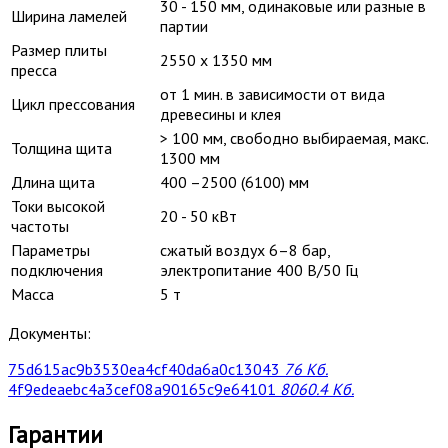
30 - 150 мм, одинаковые или разные в
Ширина ламелей
партии
Размер плиты
2550 x 1350 мм
пресса
от 1 мин. в зависимости от вида
Цикл прессования
древесины и клея
> 100 мм, свободно выбираемая, макс.
Толщина щита
1300 мм
Длина щита
400 –2500 (6100) мм
Токи высокой
20 - 50 кВт
частоты
Параметры
сжатый воздух 6–8 бар,
подключения
электропитание 400 В/50 Гц
Масса
5 т
Документы:
75d615ac9b3530ea4cf40da6a0c13043
76 Кб.
4f9edeaebc4a3cef08a90165c9e64101
8060.4 Кб.
Гарантии