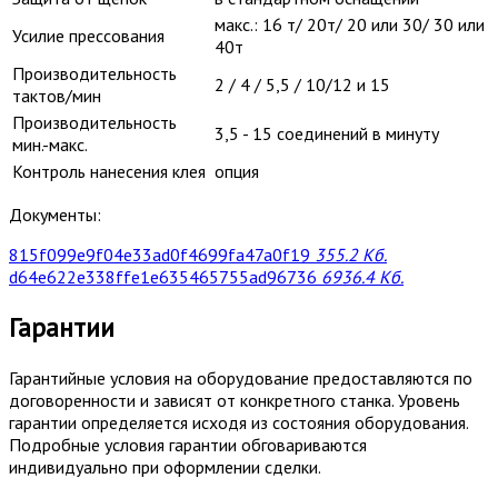
макс.: 16 т/ 20т/ 20 или 30/ 30 или
Усилие прессования
40т
Производительность
2 / 4 / 5,5 / 10/12 и 15
тактов/мин
Производительность
3,5 - 15 соединений в минуту
мин.-макс.
Контроль нанесения клея
опция
Документы:
815f099e9f04e33ad0f4699fa47a0f19
355.2 Кб.
d64e622e338ffe1e635465755ad96736
6936.4 Кб.
Гарантии
Гарантийные условия на оборудование предоставляются по
договоренности и зависят от конкретного станка. Уровень
гарантии определяется исходя из состояния оборудования.
Подробные условия гарантии обговариваются
индивидуально при оформлении сделки.