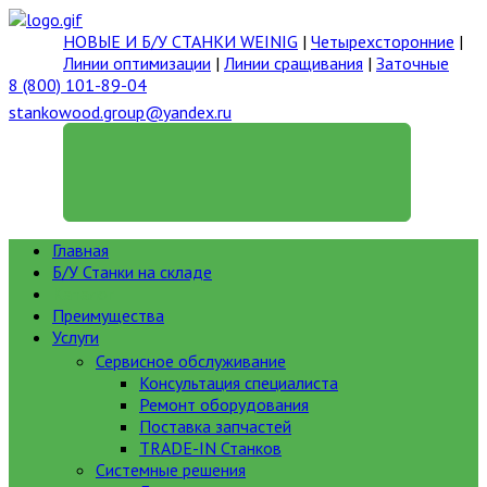
НОВЫЕ И Б/У СТАНКИ WEINIG
|
Четырехсторонние
|
Линии оптимизации
|
Линии сращивания
|
Заточные
8 (800) 101-89-04
stankowood.group@yandex.ru
ГЕНЕРАЛЬНЫЙ ДИРЕКТОР
Главная
Б/У Станки на складе
Каталог
Преимущества
Услуги
Сервисное обслуживание
Консультация специалиста
Ремонт оборудования
Поставка запчастей
TRADE-IN Станков
Системные решения