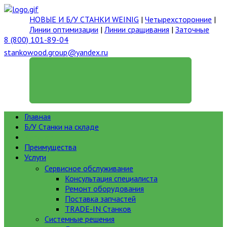
НОВЫЕ И Б/У СТАНКИ WEINIG
|
Четырехсторонние
|
Линии оптимизации
|
Линии сращивания
|
Заточные
8 (800) 101-89-04
stankowood.group@yandex.ru
ГЕНЕРАЛЬНЫЙ ДИРЕКТОР
Главная
Б/У Станки на складе
Каталог
Преимущества
Услуги
Сервисное обслуживание
Консультация специалиста
Ремонт оборудования
Поставка запчастей
TRADE-IN Станков
Системные решения