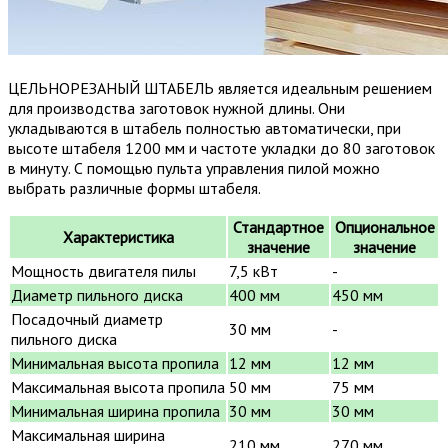
ЦЕЛЬНОРЕЗАНЫЙ ШТАБЕЛЬ является идеальным решением
для производства заготовок нужной длины. Они
укладываются в штабель полностью автоматически, при
высоте штабеля 1200 мм и частоте укладки до 80 заготовок
в минуту. С помощью пульта управления пилой можно
выбрать различные формы штабеля.
Стандартное
Опциональное
Характеристика
значение
значение
Мощность двигателя пилы
7,5 кВт
-
Диаметр пильного диска
400 мм
450 мм
Посадочный диаметр
30 мм
-
пильного диска
Минимальная высота пропила
12 мм
12 мм
Максимальная высота пропила
50 мм
75 мм
Минимальная ширина пропила
30 мм
30 мм
Максимальная ширина
210 мм
270 мм