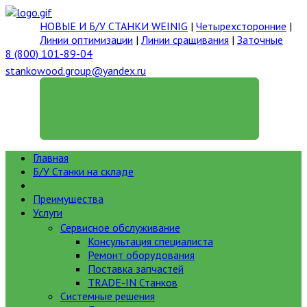
НОВЫЕ И Б/У СТАНКИ WEINIG
|
Четырехсторонние
|
Линии оптимизации
|
Линии сращивания
|
Заточные
8 (800) 101-89-04
stankowood.group@yandex.ru
ГЕНЕРАЛЬНЫЙ ДИРЕКТОР
Главная
Б/У Станки на складе
Каталог
Преимущества
Услуги
Сервисное обслуживание
Консультация специалиста
Ремонт оборудования
Поставка запчастей
TRADE-IN Станков
Системные решения