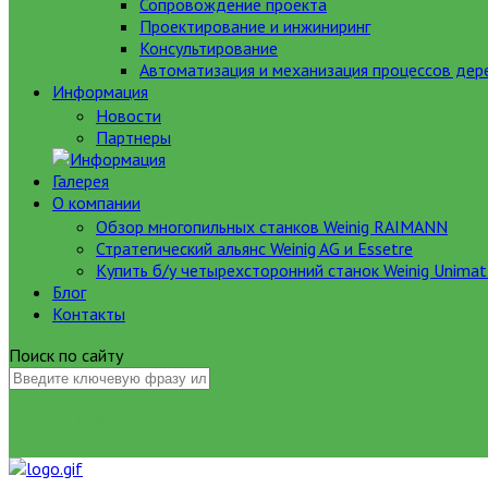
Сопровождение проекта
Проектирование и инжиниринг
Консультирование
Автоматизация и механизация процессов де
Информация
Новости
Партнеры
Галерея
О компании
Обзор многопильных станков Weinig RAIMANN
Стратегический альянс Weinig AG и Essetre
Купить б/у четырехсторонний станок Weinig Unimat
Блог
Контакты
Поиск по сайту
НАЙТИ