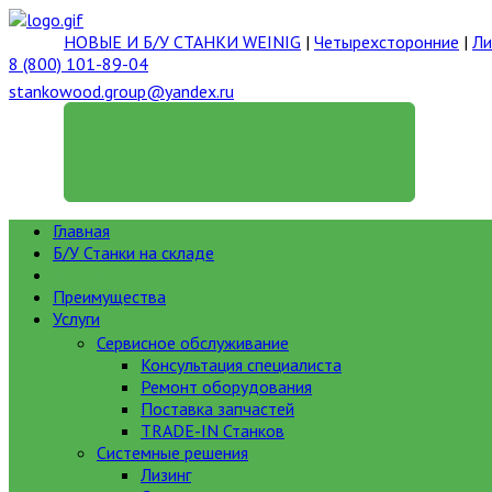
НОВЫЕ И Б/У СТАНКИ WEINIG
|
Четырехсторонние
|
Ли
8 (800) 101-89-04
stankowood.group@yandex.ru
ГЕНЕРАЛЬНЫЙ ДИРЕКТОР
Главная
Б/У Станки на складе
Каталог
Преимущества
Услуги
Сервисное обслуживание
Консультация специалиста
Ремонт оборудования
Поставка запчастей
TRADE-IN Станков
Системные решения
Лизинг