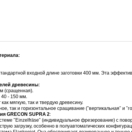
териала:
 стандартной входной длине заготовки 400 мм. Эта эффект
мелей древесины
:
мм (сращенная).
40 - 150 мм.
ак мягкую, так и твердую древесину.
е, так и горизонтальное сращивание ("вертикальная" и "го
ния GRECON SUPRA 2
:
стеме "Einzelfräse" (индивидуальное фрезерование) с пово
струю загрузку, особенно в полуавтоматических конфигурац
тема Flankenjet. Она обеспечивает дозированное и точное