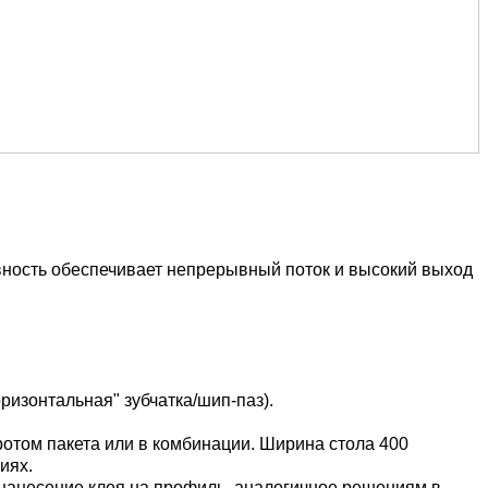
ивность обеспечивает непрерывный поток и высокий выход
ризонтальная" зубчатка/шип-паз).
ротом пакета или в комбинации. Ширина стола 400
иях.
 нанесение клея на профиль, аналогичное решениям в