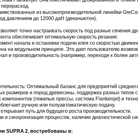
 перерасход.
имствованные из высокопроизводительной линейки GreCon
од давлением до 12000 даН (деканьютон).
зволяет точно настраивать скорость под разные сечения д
ента обеспечивает оптимальную скорость резания.
мент начала и остановки подачи клея со скоростью движен
на на модульном принципе. Это дает пользователю возмож
ал и производительность (например, переходя к более ав
ельность: Оптимальный баланс для предприятий среднего
х размеров и пород древесины, поддержка разных типов 
омпонентов (тяжелые прессы, система Flankenjet) и техноло
облегчает ручную или полуавтоматическую подачу.
открывает путь для будущего роста производительности.
и и синхронизация процессов, наличие диагностической си
ии SUPRA 2, востребованы в: