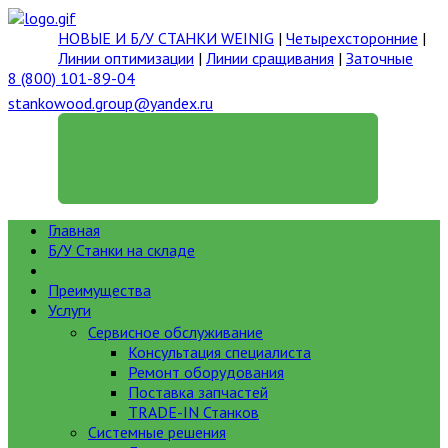
НОВЫЕ И Б/У СТАНКИ WEINIG
|
Четырехсторонние
|
Линии оптимизации
|
Линии сращивания
|
Заточные
8 (800) 101-89-04
stankowood.group@yandex.ru
ГЕНЕРАЛЬНЫЙ ДИРЕКТОР
Главная
Б/У Станки на складе
Каталог
Преимущества
Услуги
Сервисное обслуживание
Консультация специалиста
Ремонт оборудования
Поставка запчастей
TRADE-IN Станков
Системные решения