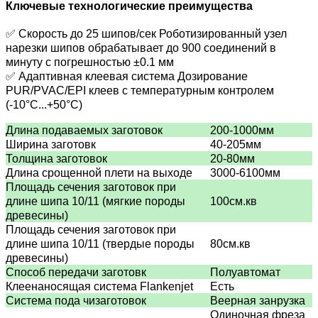
Ключевые технологические преимущества
✅ Скорость до 25 шипов/сек Роботизированный узел
нарезки шипов обрабатывает до 900 соединений в
минуту с погрешностью ±0.1 мм
✅ Адаптивная клеевая система Дозирование
PUR/PVAC/EPI клеев с температурным контролем
(-10°C...+50°C)
Длина подаваемых заготовок
200-1000мм
Ширина заготовк
40-205мм
Толщина заготовок
20-80мм
Длина срощенной плети на выходе
3000-6100мм
Площадь сечения заготовок при
длине шипа 10/11 (мягкие породы
100см.кв
древесины)
Площадь сечения заготовок при
длине шипа 10/11 (твердые породы
80см.кв
древесины)
Способ передачи заготовк
Полуавтомат
Клеенаносящая система Flankenjet
Есть
Система пода чизаготовок
Веерная занрузка
Одиночная фреза